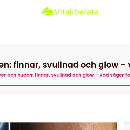
null
Hemsida
Kategorier
Kontak
n: finnar, svullnad och glow –
ver och huden: finnar, svullnad och glow – vad säger f