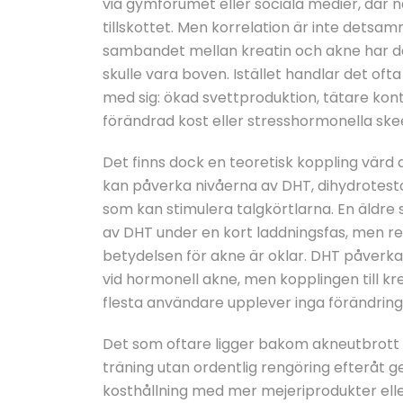
via gymforumet eller sociala medier, där 
tillskottet. Men korrelation är inte detsa
sambandet mellan kreatin och akne har de int
skulle vara boven. Istället handlar det of
med sig: ökad svettproduktion, tätare kon
förändrad kost eller stresshormonella skee
Det finns dock en teoretisk koppling värd 
kan påverka nivåerna av DHT, dihydrotest
som kan stimulera talgkörtlarna. En äldre 
av DHT under en kort laddningsfas, men res
betydelsen för akne är oklar. DHT påverka
vid hormonell akne, men kopplingen till kre
flesta användare upplever inga förändringar
Det som oftare ligger bakom akneutbrott vi
träning utan ordentlig rengöring efteråt g
kosthållning med mer mejeriprodukter ell