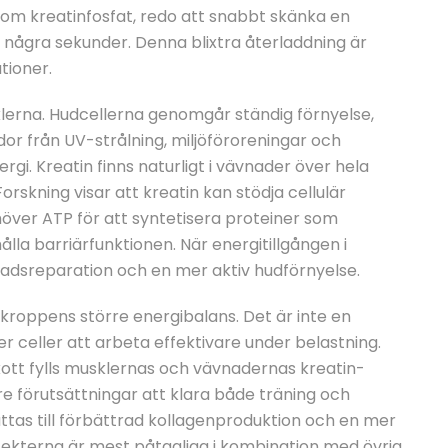
n som kreatinfosfat, redo att snabbt skänka en
 några sekunder. Denna blixtra återladdning är
tioner.
lerna. Hudcellerna genomgår ständig förnyelse,
or från UV-strålning, miljöföroreningar och
gi. Kreatin finns naturligt i vävnader över hela
orskning visar att kreatin kan stödja cellulär
över ATP för att syntetisera proteiner som
ålla barriärfunktionen. När energitillgången i
vnadsreparation och en mer aktiv hudförnyelse.
v kroppens större energibalans. Det är inte en
r celler att arbeta effektivare under belastning.
skott fylls musklernas och vävnadernas kreatin-
tre förutsättningar att klara både träning och
tas till förbättrad kollagenproduktion och en mer
fekterna är mest påtagliga i kombination med övrig