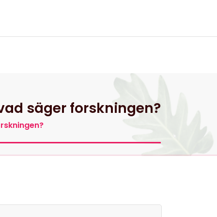
ta oss
 vad säger forskningen?
orskningen?