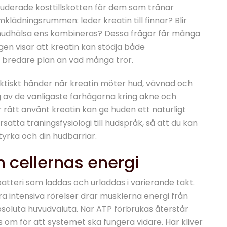
studerade kosttillskotten för dem som tränar
klädningsrummen: leder kreatin till finnar? Blir
h hudhälsa ens kombineras? Dessa frågor får många
ngen visar att kreatin kan stödja både
t bredare plan än vad många tror.
ktiskt händer när kreatin möter hud, vävnad och
 av de vanligaste farhågorna kring akne och
ör rätt använt kreatin kan ge huden ett naturligt
ätta träningsfysiologi till hudspråk, så att du kan
tyrka och din hudbarriär.
h cellernas energi
tteri som laddas och urladdas i varierande takt.
dra intensiva rörelser drar musklerna energi från
bsoluta huvudvaluta. När ATP förbrukas återstår
 om för att systemet ska fungera vidare. Här kliver