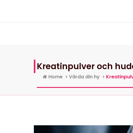
Skip
to
content
Kreatinpulver och hude
Home
>
Vårda din hy
>
Kreatinpul