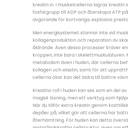
kreatin in. I muskelcellerna lagras kreati
fosfatgrupp till ADP och återskapa ATP på
avgörande för kortvariga, explosiva presta
Men energisystemet stannar inte vid musk
kollagenproduktion och reparation av skad
åldrande. Även dessa processer kräver ener
kroppen, inte bara i skelettmuskulaturen. F
metabolism även i huden, där cellerna beh
kollagen och elastin, samt för att upprätth
cellerna ökar kan det bidra till bättre vä
Kreatins roll i huden kan ses som en del a
magisk lösning, men ett verktyg som hjälpe
När du tillför extra kreatin genom kosttill
depåer på, vilket gör att cellerna har bät
återhämtning. För huden kan detta översät
motståndskraftig cellstruktur, även om ef