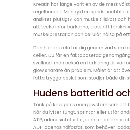
Kreatin har länge varit en av de mest väl
regelbundet. Men rykten sprids snabbt i om
ansiktet plufsigt? Kan muskeltillskott oc
att tveka inför burkarna, trots att forskni
muskelprestation och cellulär hälsa på et
Den här artikeln tar dig genom vad som fa
celler. Du får en faktabaserad genomgång
svullnad, men också en förklaring till varf
glow snarare än problem. Målet är att övers
fatta trygga beslut som stödjer både din s
Hudens batteritid oc
Tänk på kroppens energisystem som ett ba
När du lyfter tungt, sprintar eller utför an
ATP, adenosintrifosfat, som är cellernas a
ADP, adenosindifosfat, som behöver laddas