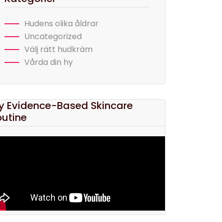
Hudens olika åldrar
Uncategorized
Välj rätt hudkräm
Vårda din hy
y Evidence-Based Skincare
outine