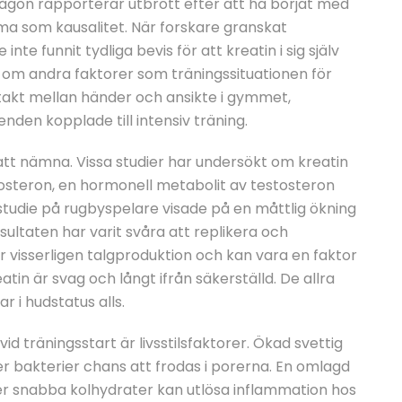
någon rapporterar utbrott efter att ha börjat med
mma som kausalitet. När forskare granskat
e funnit tydliga bevis för att kreatin i sig själv
ta om andra faktorer som träningssituationen för
takt mellan händer och ansikte i gymmet,
nden kopplade till intensiv träning.
att nämna. Vissa studier har undersökt om kreatin
osteron, en hormonell metabolit av testosteron
studie på rugbyspelare visade på en måttlig ökning
ultaten har varit svåra att replikera och
r visserligen talgproduktion och kan vara en faktor
atin är svag och långt ifrån säkerställd. De allra
 i hudstatus alls.
d träningsstart är livsstilsfaktorer. Ökad svettig
er bakterier chans att frodas i porerna. En omlagd
er snabba kolhydrater kan utlösa inflammation hos