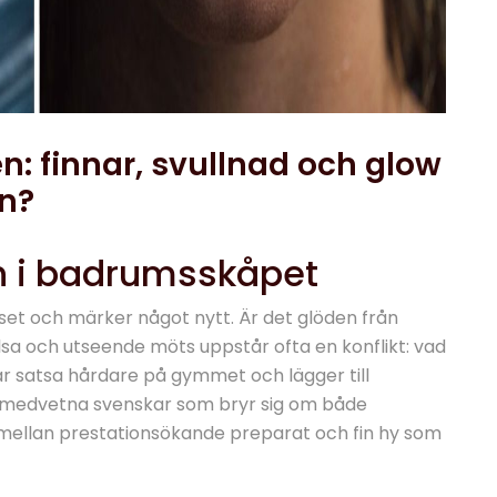
n: finnar, svullnad och glow
en?
in i badrumsskåpet
set och märker något nytt. Är det glöden från
sa och utseende möts uppstår ofta en konflikt: vad
r satsa hårdare på gymmet och lägger till
lsomedvetna svenskar som bryr sig om både
 mellan prestationsökande preparat och fin hy som