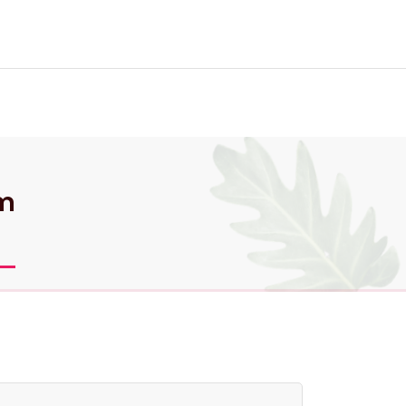
ta oss
lm