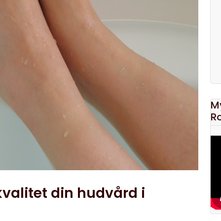
M
R
valitet din hudvård i