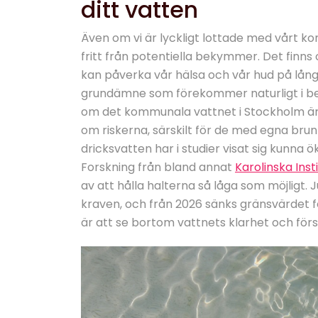
ditt vatten
Även om vi är lyckligt lottade med vårt ko
fritt från potentiella bekymmer. Det finns
kan påverka vår hälsa och vår hud på lång 
grundämne som förekommer naturligt i ber
om det kommunala vattnet i Stockholm är v
om riskerna, särskilt för de med egna brun
dricksvatten har i studier visat sig kunna 
Forskning från bland annat
Karolinska Inst
av att hålla halterna så låga som möjligt.
kraven, och från 2026 sänks gränsvärdet för
är att se bortom vattnets klarhet och först