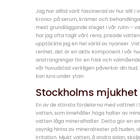
Jag har alltid varit fascinerad av hur allt 
kronor på serum, krämer och behandlingar,
mest grundläggande steget i vår rutin – v
har jag ofta tagit vårt rena, prisade vatte
upptäckte jag en hel värld av nyanser. Vat
renhet, det är en aktiv komponent i vår hu
ansträngningar för en frisk och välmående 
vår huvudstad verkligen påverkar din hud, 
kan lura under ytan.
Stockholms mjukhet 
En av de största fördelarna med vattnet i S
vatten, som innehåller höga halter av mi
vatten låga mineralhalter. Detta gör en e
osynlig hinna av mineralrester på huden, vi
irritation. Mjukt vatten, å andra sidan, sköl