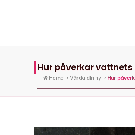
Skip
to
content
Hur påverkar vattnets 
Home
>
Vårda din hy
>
Hur påverk