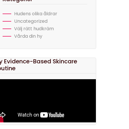
Hudens olika åldrar
Uncategorized
Välj rätt hudkräm
Vårda din hy
y Evidence-Based Skincare
outine