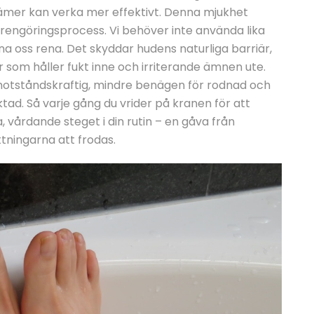
ämer kan verka mer effektivt. Denna mjukhet
r rengöringsprocess. Vi behöver inte använda lika
a oss rena. Det skyddar hudens naturliga barriär,
er som håller fukt inne och irriterande ämnen ute.
motståndskraftig, mindre benägen för rodnad och
ad. Så varje gång du vrider på kranen för att
, vårdande steget i din rutin – en gåva från
tningarna att frodas.