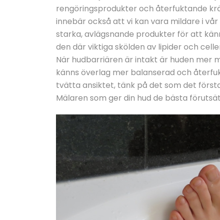
rengöringsprodukter och återfuktande kr
innebär också att vi kan vara mildare i vå
starka, avlägsnande produkter för att känn
den där viktiga skölden av lipider och cell
När hudbarriären är intakt är huden mer 
känns överlag mer balanserad och återfukt
tvätta ansiktet, tänk på det som det första
Mälaren som ger din hud de bästa förutsät