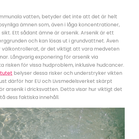
mmunala vatten, betyder det inte att det är helt
 osynliga ämnen som, även i låga koncentrationer,
sikt. Ett sådant ämne är arsenik. Arsenik är ett
ggrunden och kan lösas ut i grundvattnet. Även
älkontrollerat, är det viktigt att vara medveten
nar. Långvarig exponering för arsenik via
öka risken för vissa hudproblem, inklusive hudcancer.
itutet
belyser dessa risker och understryker vikten
 Just därför har EU och Livsmedelsverket skärpt
 arsenik i dricksvatten. Detta visar hur viktigt det
å dess faktiska innehåll.