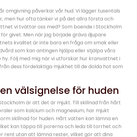
i vår omgivning påverkar vår hud. Vi lägger tusentals
 men hur ofta tänker vi på det allra första och
attnet vi tvättar oss med? Som boende i Stockholm
n för givet. Men när jag började gräva djupare
tnets kvalitet är inte bara en fråga om smak eller
dvård som kan antingen hjälpa eller stjälpa våra
hy. Följ med mig när vi utforskar hur kranvattnet i
från dess fördelaktiga mjukhet till de dolda hot som
en välsignelse för huden
tockholm är att det är mjukt. Till skillnad från hårt
neraler som kalcium och magnesium, har mjukt
norm skillnad för huden. Hårt vatten kan lämna en
lket kan täppa till porerna och leda till torrhet och
jer rent utan att lämna rester, vilket gör att dina