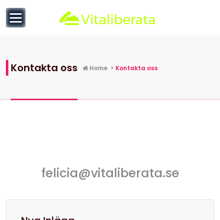
to
content
null
Kontakta oss
Home
>
Kontakta oss
felicia@vitaliberata.se