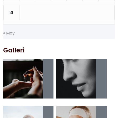
31
«
M
a
y
Galleri