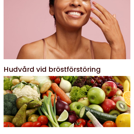
Hudvård vid bröstförstöring